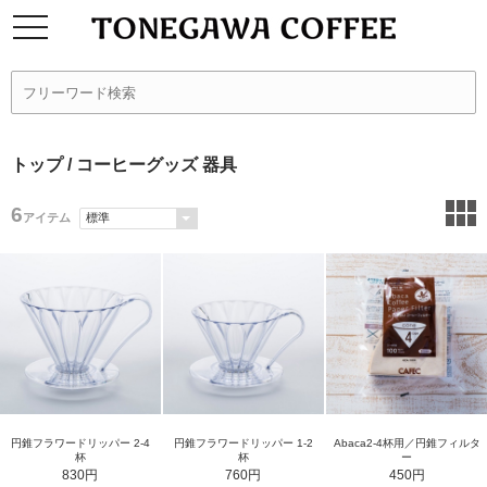
トップ
/ コーヒーグッズ 器具
6
アイテム
円錐フラワードリッパー 2-4
円錐フラワードリッパー 1-2
Abaca2-4杯用／円錐フィルタ
杯
杯
ー
830円
760円
450円