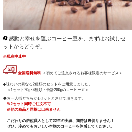
感動と幸せを運ぶコーヒー豆を、まずはお試しセ
ットからどうぞ。
※現在中止中
全国送料無料
＜初めてご注文されるお客様限定のサービス＞
◆味わいの異なる2種類のセットをご用意しました。
＜1セット70g×4種類・合計280gのコーヒー豆＞
◆お一人様どちらか1セットとさせて頂きます。
※2セット同時ご注文不可
※他の商品と同梱は出来ません
こだわりの焙煎職人として22年の実績、期待は裏切りません！
ぜひ、冷めてもおいしい本物のコーヒーを体感してください。