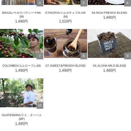
4
5
6
BRAZIL/マカウバデシーマNA
ETHIOPIA/イルガチェフG-1W
09.RICH FRENCH BLEND
(M)
(M)
1,490円
1,490円
1,510円
7
8
9
COLOMBIA/エルローブレ(M)
07.SWEET&FRENCH BLEND
04.ALOHA MILD BLEND
1,490円
1,490円
1,480円
10
GUATEMARA/ラス・ヌーベス
(MF)
1,490円