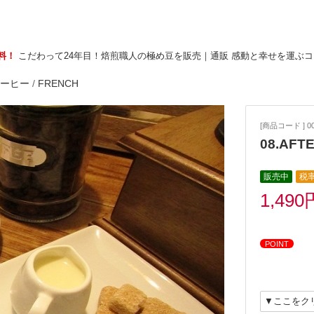
無料！
こだわって24年目！焙煎職人の極め豆を販売｜通販 感動と幸せを運ぶ
コーヒー
/
FRENCH
[商品コード ] 0
08.AFT
販売中
税率
1,490
POINT