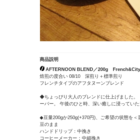
商品説明
AFTERNOON BLEND／200g French&City
焙煎の度合い 08/10 深煎り＋標準煎り
フレンチタイプのアフタヌーンブレンド
◆ちょっぴり大人のブレンドに仕上げました。
ーバー。 午後のひと時、深い癒しに浸ってい
◆豆量200gか250g(+370円)、ご希望の状
豆のまま
ハンドドリップ：中挽き
コーヒーメーカー：中細挽き