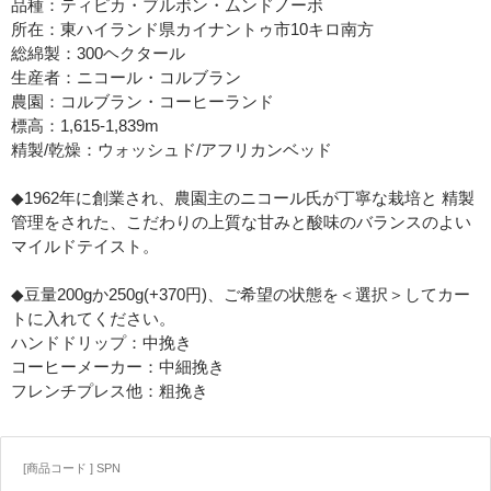
品種：ティピカ・ブルボン・ムンドノーボ
所在：東ハイランド県カイナントゥ市10キロ南方
総綿製：300ヘクタール
生産者：ニコール・コルブラン
農園：コルブラン・コーヒーランド
標高：1,615-1,839m
精製/乾燥：ウォッシュド/アフリカンベッド
◆1962年に創業され、農園主のニコール氏が丁寧な栽培と 精製
管理をされた、こだわりの上質な甘みと酸味のバランスのよい
マイルドテイスト。
◆豆量200gか250g(+370円)、ご希望の状態を＜選択＞してカー
トに入れてください。
ハンドドリップ：中挽き
コーヒーメーカー：中細挽き
フレンチプレス他：粗挽き
[商品コード ] SPN