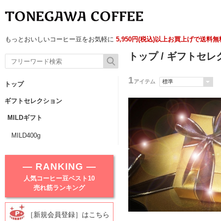
もっとおいしいコーヒー豆をお気軽に
5,950円(税込)以上お買上げで送料
トップ
/
ギフトセレ
1
アイテム
トップ
ギフトセレクション
MILDギフト
MILD400g
― RANKING ―
人気コーヒー豆ベスト10
売れ筋ランキング
［新規会員登録］はこちら