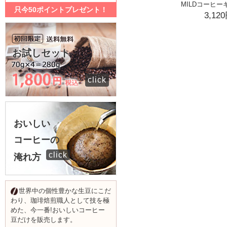
MILDコーヒーギ
只今50ポイントプレゼント！
3,12
お試しセット
click
おいしい
コーヒーの
click
淹れ方
世界中の個性豊かな生豆にこだ
わり、珈琲焙煎職人として技を極
めた、今一番!おいしいコーヒー
豆だけを販売します。