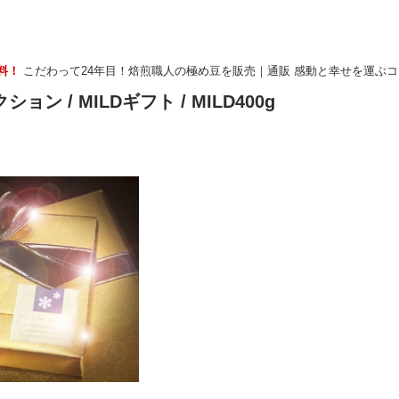
無料！
こだわって24年目！焙煎職人の極め豆を販売｜通販 感動と幸せを運ぶ
クション
/
MILDギフト
/ MILD400g