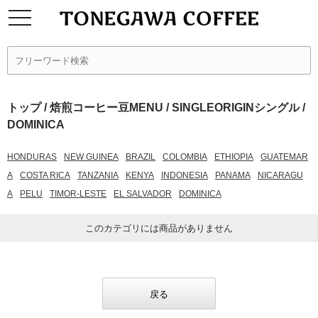
トップ
/
焙煎コーヒー豆MENU
/
SINGLEORIGINシングル
/
DOMINICA
HONDURAS
NEW GUINEA
BRAZIL
COLOMBIA
ETHIOPIA
GUATEMAR
A
COSTA RICA
TANZANIA
KENYA
INDONESIA
PANAMA
NICARAGU
A
PELU
TIMOR-LESTE
EL SALVADOR
DOMINICA
このカテゴリには商品がありません
戻る