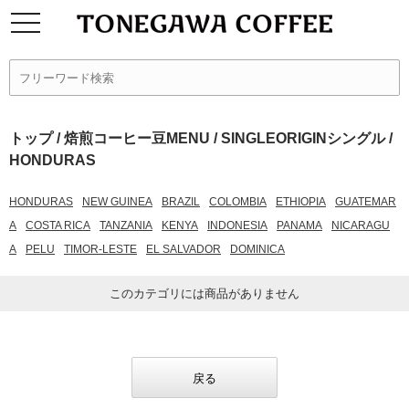
トップ
/
焙煎コーヒー豆MENU
/
SINGLEORIGINシングル
/
HONDURAS
HONDURAS
NEW GUINEA
BRAZIL
COLOMBIA
ETHIOPIA
GUATEMAR
A
COSTA RICA
TANZANIA
KENYA
INDONESIA
PANAMA
NICARAGU
A
PELU
TIMOR-LESTE
EL SALVADOR
DOMINICA
このカテゴリには商品がありません
戻る